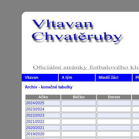
Vltavan
A tým
Mladší žáci
P
Archiv - konečné tabulky
Ačko
Béčko
Dorost
2024/2025
2023/2024
2022/2023
2021/2022
2020/2021
2019/2020