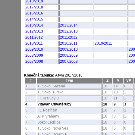
2018/2019
2017/2018
2015/2016
2014/2015
2013/2014
2013/2014
2012/2013
2012/2013
2011/2012
2011/2012
2010/2011
2010/2011
2010/2011
2009/2010
2009/2010
200
2008/2009
2008/2009
200
2007/2008
2007/2008
200
Konečná tabulka:
A tým 2017/2018
#
Tým
Z
V
VP
1.
TJ Sokol Sazená
18
14
0
2.
TJ Sokol Tursko
18
13
1
3.
FK Kralupy B
18
11
1
4.
Vltavan Chvatěruby
18
9
3
5.
FC Postřižín
18
7
2
6.
AFK Vraňany
18
8
1
7.
Sokol Ledčice
18
6
0
8.
TJ Sokol Nová Ves
18
5
0
9.
TJ Sokol Dolany B
18
4
1