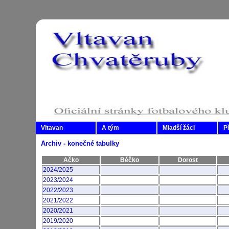
Vltavan
A tým
Mladší žáci
P
Archiv - konečné tabulky
Ačko
Béčko
Dorost
2024/2025
2023/2024
2022/2023
2021/2022
2020/2021
2019/2020