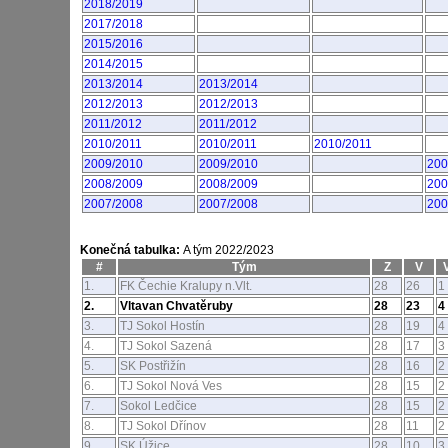
2018/2019
2017/2018
2015/2016
2014/2015
2013/2014
2013/2014
2012/2013
2012/2013
2011/2012
2011/2012
2010/2011
2010/2011
2010/2011
2009/2010
2009/2010
200
2008/2009
2008/2009
200
2007/2008
2007/2008
200
Konečná tabulka:
A tým 2022/2023
#
Tým
Z
V
1.
FK Čechie Kralupy n.Vlt.
28
26
1
2.
Vltavan Chvatěruby
28
23
4
3.
TJ Sokol Hostín
28
19
4
4.
TJ Sokol Sazená
28
17
3
5.
SK Postřižín
28
16
2
6.
TJ Sokol Nová Ves
28
15
2
7.
Sokol Ledčice
28
15
2
8.
TJ Sokol Dřínov
28
11
2
9.
SK Úžice
28
10
3