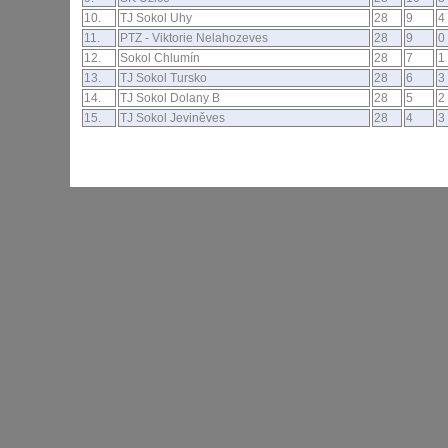
10.
TJ Sokol Uhy
28
9
4
11.
PTZ - Viktorie Nelahozeves
28
9
0
12.
Sokol Chlumín
28
7
1
13.
TJ Sokol Tursko
28
6
3
14.
TJ Sokol Dolany B
28
5
2
15.
TJ Sokol Jeviněves
28
4
3