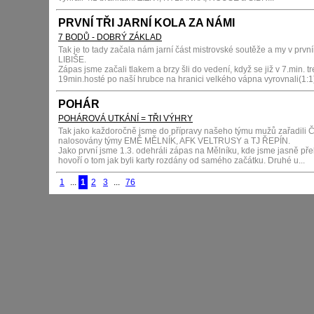
PRVNÍ TŘI JARNÍ KOLA ZA NÁMI
7 BODŮ - DOBRÝ ZÁKLAD
Tak je to tady začala nám jarní část mistrovské soutěže a my v první
LIBIŠE.
Zápas jsme začali tlakem a brzy šli do vedení, když se již v 7.min. tr
19min.hosté po naší hrubce na hranici velkého vápna vyrovnali(1:1), a
POHÁR
POHÁROVÁ UTKÁNÍ = TŘI VÝHRY
Tak jako každoročně jsme do přípravy našeho týmu mužů zařadil
nalosovány týmy EMĚ MĚLNÍK, AFK VELTRUSY a TJ ŘEPÍN.
Jako první jsme 1.3. odehráli zápas na Mělníku, kde jsme jasně pře
hovoří o tom jak byli karty rozdány od samého začátku. Druhé u...
1
...
1
2
3
...
76