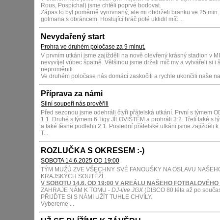
Rous, Pospíchal) jsme chtěli poprvé bodovat.
Zápas to byl poměrně vyrovnaný, ale mi obdrželi branku ve 25.mi
golmana s obráncem. Hostující hráč poté uklidil míč ...
Nevydařený start
Prohra ve druhém poločase za 9 minut.
V prvním utkání jsme zajížděli na nově otevřený krásný stadion v 
nevyvíjel vůbec špatně. Většinou jsme drželi míč my a vytvářeli si i
neproměnili.
Ve druhém poločase nás domácí zaskočili a rychle ukončili naše na
Příprava za námi
Silní soupeři nás prověřili
Před sezonou jsme odehráli čtyři přátelská utkání. První s týme
1:1. Druhé s týmem 6. ligy JÍLOVIŠTĚM a prohráli 3:2. Třetí také 
a také těsně podlehli 2:1. Poslední přátelské utkání jsme zajížděli k
T...
ROZLUČKA S OKRESEM :-)
SOBOTA 14.6.2025 OD 19:00
TÝM MUŽŮ ZVE VŠECHNY SVÉ FANOUŠKY NA OSLAVU NAŠEH
KRAJSKÝCH SOUTĚŽÍ.
V SOBOTU 14.6. OD 19:00 V AREÁLU NAŠEHO FOTBALOVÉHO
ZAHRAJE NÁM K TOMU -
DJ-live JGX
(DISCO 80.léta až po součas
PŘIJĎTE SI S NÁMI UŽÍT TUHLE CHVÍLY.
Vybereme ...