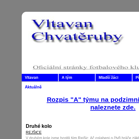
Vltavan
A tým
Mladší žáci
P
Aktuálně
Rozpis "A" týmu na podzimní
naleznete zde.
Druhé kolo
REJŠICE
V druhém kole jsme hostili tým Rejšic. Ač oslabeni o čtyři hráče zákl