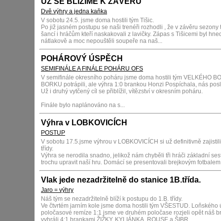
UŽ SE BLÍŽÍME K ZÁVĚRU
Dvě výhry a jedna kaňka
V sobotu 24.5. jsme doma hostili tým Tišic.
Po již jasném postupu se naši trenéři rozhodli , že v závěru sezony t
šancí i hráčům kteří naskakovali z lavičky. Zápas s Tišicemi byl hned 
nátlakově a moc nepouštěli soupeře na naš...
POHÁROVÝ ÚSPĚCH
SEMIFINÁLE A FINÁLE POHÁRU OFS
V semifinále okresního poháru jsme doma hostili tým VELKÉHO BOR
BORKU potrápili, ale výhra 1:0 brankou Honzi Pospíchala, nás posl
Už i druhý vytčený cíl se přiblížil, vítězství v okresním poháru.
Finále bylo naplánováno na s...
Výhra v LOBKOVICÍCH
POSTUP
V sobotu 17.5.jsme výhrou v LOBKOVICÍCH si už definitivně zajistil
třídy.
Výhra se nerodila snadno, jelikož nám chyběli tři hráči základní ses
trochu upravit naší hru. Domácí se presentovali brejkovým fotbal
Vlak jede nezadržitelně do stanice 1B.třída.
Jaro = výhry
Náš tým se nezadržitelně blíží k postupu do 1.B. třídy.
Ve čtvrtém jarním kole jsme doma hostili tým VŠESTUD. Loňského úč
poločasové remíze 1:1 jsme ve druhém poločase rozjeli opět náš br
vyhráli 4:1 brankami ŽIŽKY, KYLIÁNKA, ROUSE a ŠIBR...