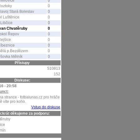
Milovice
0
Roztoky
0
lavoj Stará Boleslav
0
l Luštěnice
0
Libčice
0
avan Chvatěruby
0
okol Řepov
0
ejšice
0
íbeznice
0
Bělá p.Bezdězem
0
šovka Mělník
0
Přístupy
510813
152
Diskuse:
16 - 20:58
uncl:
na strance - fotbalunas.cz pro hráče
tě víte pro koho.
Vstup do diskuse
ckrát děkujeme za podporu:
těruby
ice
mín