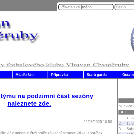
Mladší žáci
Přípravka
Stará garda
Ostatn
 týmu na podzimní část sezóny
naleznete zde.
Milovice 
#
1.
TJ S
29/08/2025 10:53
2.
TJ S
3.
Soko
šic. Ač oslabeni o čtyři hráče základní sestavy( Žižka, Knoflíček,