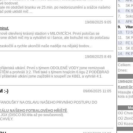
4.
AFK 
rvé bodovat.
5.
SK 
 ale mi obdrželi branku ve 25.min. po nedorozumění a srážce našeho
6.
FK S
 poté uklidil míč ...
7.
Soko
8.
AFK 
19/08/2025 9:05
9.
Vlt
minut.
10.
TJ S
a nově otevřený krásný stadion v MILOVICÍCH. První poločas se
sme drželi míč my a vytvářeli si i šance, ale bohužel nic do poločasu
11.
SK R
12.
FC L
skočili a rychle ukončili naše naděje na nějaký bodov...
13.
SK 
14.
FK P
19/08/2025 8:49
Celkem:
i přátelská utkání. První s týmem ODOLENÉ VODY jsme remizovali
Dnes:
IŠTĚM a prohráli 3:2. Třetí také s týmem hrajícím 6.ligu Z PODĚBRAD
í přátelské utkání jsme zajížděli k soupeří ze KBEL a vyhráli 4:1.
19/04/20
Kamil Gr
:-)
09/06/2025 11:05
Hlasujte 
kola a jis
 FANOUŠKY NA OSLAVU NAŠEHO PRVNÍHO POSTUPU DO
Mo
 AREÁLU NAŠEHO FOTBALOVÉHO HŘIŠTĚ
.
OÚ Chva
e JGX
(DISCO 80.léta až po současnost).
OÚ Zlonč
CHVÍLY.
OÚ Kozo