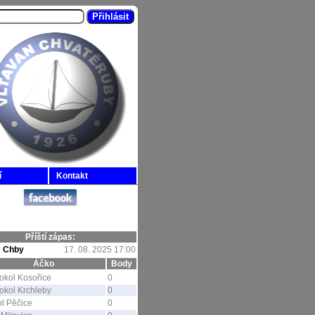
í
Kontakt
Příští zápas:
-
Chby
17. 08. 2025 17:00
Áčko
Body
okol Kosořice
0
okol Krchleby
0
l Pěčice
0