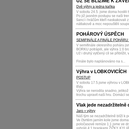
UŽ SE BLÍŽÍME K ZÁV
Dvě výhry a jedna kaňka
V sobotu 24.5. jsme doma hostili t
Po již jasném postupu se naši tren
šancí i hráčům kteří naskakovali z 
nátlakově a moc nepouštěli soupe
POHÁROVÝ ÚSPĚCH
SEMIFINÁLE A FINÁLE POHÁRU
V semifinále okresního poháru j
BORKU potrápili, ale výhra 1:0 b
Už i druhý vytčený cíl se přiblížil,
Finále bylo naplánováno na s...
Výhra v LOBKOVICÍCH
POSTUP
V sobotu 17.5.jsme výhrou v LOBKO
třídy.
Výhra se nerodila snadno, jelikož 
trochu upravit naší hru. Domácí 
Vlak jede nezadržitelně 
Jaro = výhry
Náš tým se nezadržitelně blíží k po
Ve čtvrtém jarním kole jsme doma
poločasové remíze 1:1 jsme ve dru
vyhráli 4:1 brankami ŽIŽKY, KYL