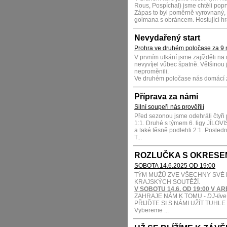
Rous, Pospíchal) jsme chtěli pop
Zápas to byl poměrně vyrovnaný,
golmana s obráncem. Hostující hráč
Nevydařený start
Prohra ve druhém poločase za 9 
V prvním utkání jsme zajížděli n
nevyvíjel vůbec špatně. Většinou j
neproměnili.
Ve druhém poločase nás domácí za
Příprava za námi
Silní soupeři nás prověřili
Před sezonou jsme odehráli čtyř
1:1. Druhé s týmem 6. ligy JÍLOV
a také těsně podlehli 2:1. Posledn
T...
ROZLUČKA S OKRESEM 
SOBOTA 14.6.2025 OD 19:00
TÝM MUŽŮ ZVE VŠECHNY SVÉ
KRAJSKÝCH SOUTĚŽÍ.
V SOBOTU 14.6. OD 19:00 V
ZAHRAJE NÁM K TOMU -
DJ-liv
PŘIJĎTE SI S NÁMI UŽÍT TUHLE 
Vybereme ...