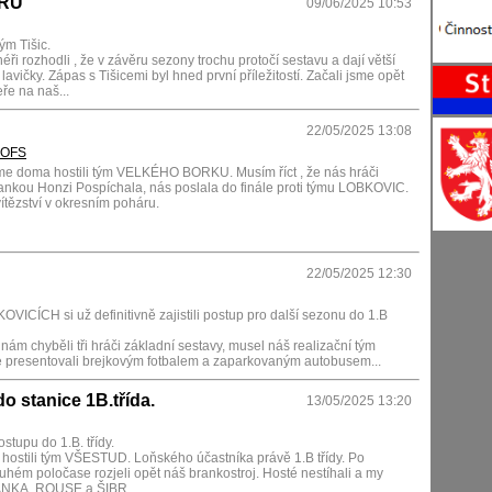
ĚRU
09/06/2025 10:53
ým Tišic.
éři rozhodli , že v závěru sezony trochu protočí sestavu a dají větší
lavičky. Zápas s Tišicemi byl hned první příležitostí. Začali jsme opět
ře na naš...
22/05/2025 13:08
 OFS
sme doma hostili tým VELKÉHO BORKU. Musím říct , že nás hráči
rankou Honzi Pospíchala, nás poslala do finále proti týmu LOBKOVIC.
 vítězství v okresním poháru.
22/05/2025 12:30
VICÍCH si už definitivně zajistili postup pro další sezonu do 1.B
nám chyběli tři hráči základní sestavy, musel náš realizační tým
se presentovali brejkovým fotbalem a zaparkovaným autobusem...
do stanice 1B.třída.
13/05/2025 13:20
stupu do 1.B. třídy.
 hostili tým VŠESTUD. Loňského účastníka právě 1.B třídy. Po
hém poločase rozjeli opět náš brankostroj. Hosté nestíhali a my
IÁNKA, ROUSE a ŠIBR...