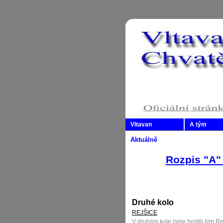
Vltavan
A tým
Aktuálně
Rozpis "A"
Druhé kolo
REJŠICE
V druhém kole jsme hostili tým Rej