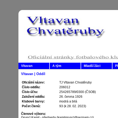
Vltavan
A tým
Mladší žáci
P
Vltavan | Oddíl
Oficiální název:
TJ Vltavan Chvatěruby
Číslo oddílu:
206012
Číslo účtu:
254265789/0300 (ČSOB)
Založení oddílu:
26. června 1926
Klubové barvy:
modrá a bilá
Počet členů:
93 (k 28. 02. 2023)
Členové výboru:
Gruncl Kamil - předseda (kamilgruncl@seznam.cz)