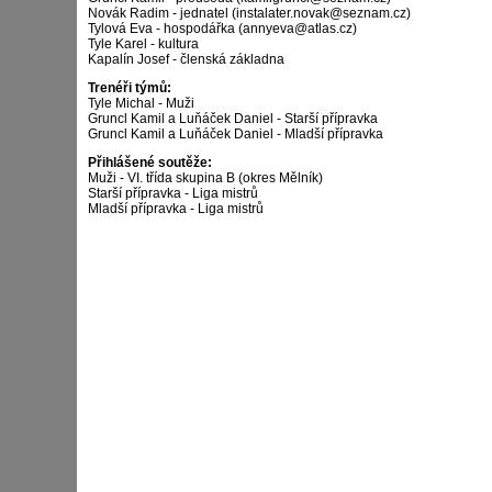
Novák Radim - jednatel (instalater.novak@seznam.cz)
Tylová Eva - hospodářka (annyeva@atlas.cz)
Tyle Karel - kultura
Kapalín Josef - členská základna
Trenéři týmů:
Tyle Michal - Muži
Gruncl Kamil a Luňáček Daniel - Starší přípravka
Gruncl Kamil a Luňáček Daniel - Mladší přípravka
Přihlášené soutěže:
Muži - VI. třída skupina B (okres Mělník)
Starší přípravka - Liga mistrů
Mladší přípravka - Liga mistrů