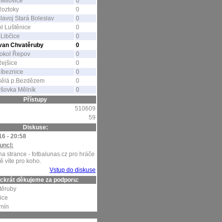
Milovice
0
Roztoky
0
lavoj Stará Boleslav
0
l Luštěnice
0
Libčice
0
avan Chvatěruby
0
okol Řepov
0
ejšice
0
íbeznice
0
Bělá p.Bezdězem
0
šovka Mělník
0
Přístupy
510609
59
Diskuse:
16 - 20:58
uncl:
na strance - fotbalunas.cz pro hráče
tě víte pro koho.
Vstup do diskuse
ckrát děkujeme za podporu:
těruby
ice
mín