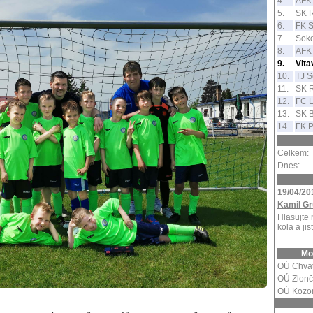
4.
AFK 
5.
SK 
6.
FK S
7.
Soko
8.
AFK 
9.
Vlt
10.
TJ S
11.
SK R
12.
FC L
13.
SK 
14.
FK P
Celkem:
Dnes:
19/04/20
Kamil Gr
Hlasujte 
kola a jis
Mo
OÚ Chva
OÚ Zlonč
OÚ Kozo