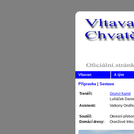
Vltavan
A tým
Přípravka | Sestava
Trenéři:
Gruncl Kamil
Luňáček Danie
Asistenti:
Valkony Ondře
Soutěž:
Okresní přebor
Domácí dresy:
Oranžové triko,