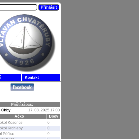
í
Kontakt
Příští zápas:
-
Chby
17. 08. 2025 17:00
Áčko
Body
okol Kosořice
0
okol Krchleby
0
l Pěčice
0