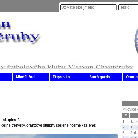
Mladší žáci
Přípravka
Stará garda
Ostatn
l
j
Milovice 
#
 - skupina B
1.
TJ S
 černé trenýrky, oranžové štulpny (zelené / černé / zelené)
2.
TJ S
3.
Soko