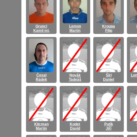
Gruncl
Lemon
Kroupa
Kamil ml.
Martin
Filip
Česal
Novák
Šírl
Lon
Radek
Tadeáš
Daniel
Klicman
Kodet
Putík
Martin
David
Jiří