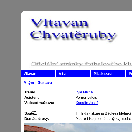
Vltavan
A tým
Mladší žáci
P
A tým | Sestava
Trenér:
Tyle Michal
Asistent:
Verner Lukáš
Vedoucí mužstva:
Kapalín Josef
Soutěž:
III. Třída - skupina B (okres Mělník)
Domácí dresy:
Modré triko, modré trenýrky, modré