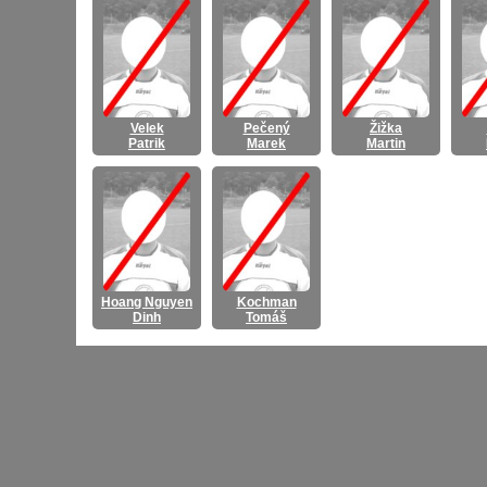
Velek
Pečený
Žižka
Patrik
Marek
Martin
Hoang Nguyen
Kochman
Dinh
Tomáš