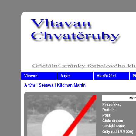
Vltavan
A tým
Mladší žáci
P
A tým | Sestava | Klicman Martin
Mar
Přezdívka:
Ročník:
Post:
Číslo dresu:
Silnější noha:
Góly (od 1/3/2009):