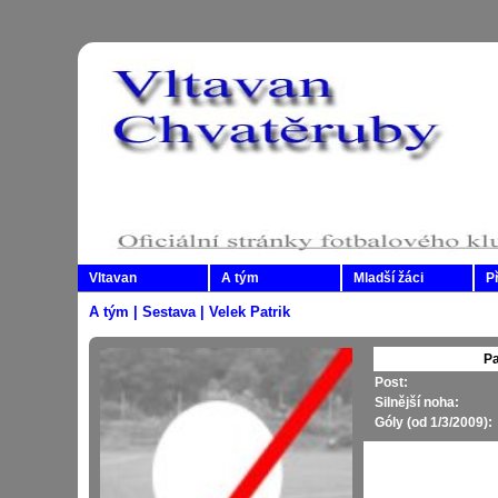
Vltavan
A tým
Mladší žáci
P
A tým | Sestava | Velek Patrik
Pa
Post:
Silnější noha:
Góly (od 1/3/2009):