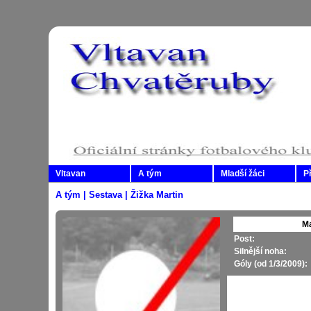
Vltavan
A tým
Mladší žáci
P
A tým | Sestava | Žižka Martin
Ma
Post:
Silnější noha:
Góly (od 1/3/2009):