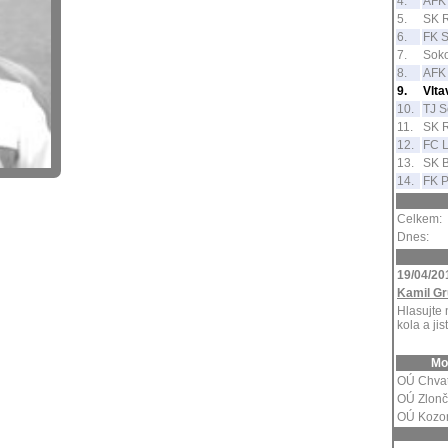
4.
AFK 
5.
SK 
6.
FK S
7.
Soko
8.
AFK 
9.
Vlt
10.
TJ S
11.
SK R
12.
FC L
13.
SK 
14.
FK P
Celkem:
Dnes:
19/04/20
Kamil Gr
Hlasujte 
kola a jis
Mo
OÚ Chva
OÚ Zlonč
OÚ Kozo