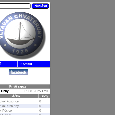
í
Kontakt
Příští zápas:
-
Chby
17. 08. 2025 17:00
Áčko
Body
okol Kosořice
0
okol Krchleby
0
l Pěčice
0