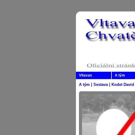
Vltavan
A tým
A tým | Sestava | Kodet David