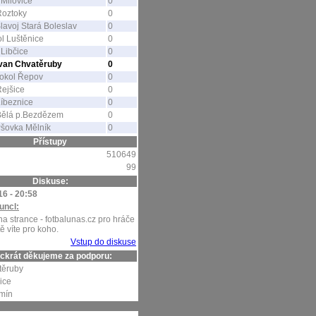
Milovice
0
Roztoky
0
lavoj Stará Boleslav
0
l Luštěnice
0
Libčice
0
avan Chvatěruby
0
okol Řepov
0
ejšice
0
íbeznice
0
Bělá p.Bezdězem
0
šovka Mělník
0
Přístupy
510649
99
Diskuse:
16 - 20:58
uncl:
na strance - fotbalunas.cz pro hráče
tě víte pro koho.
Vstup do diskuse
ckrát děkujeme za podporu:
těruby
ice
mín