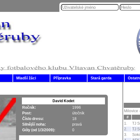
Mladší žáci
Přípravka
Stará garda
Ostatn
David Kodet
Ročník:
1996
Milovice 
Post:
útočník
#
Číslo dresu:
18
1.
TJ S
Silnější noha:
pravá
2.
TJ S
Góly (od 1/3/2009):
0
3.
Soko