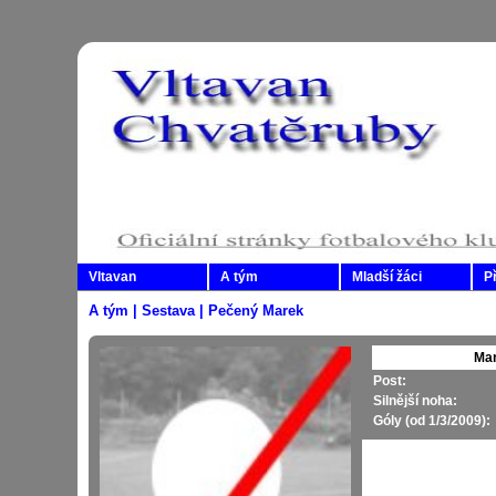
Vltavan
A tým
Mladší žáci
P
A tým | Sestava | Pečený Marek
Ma
Post:
Silnější noha:
Góly (od 1/3/2009):