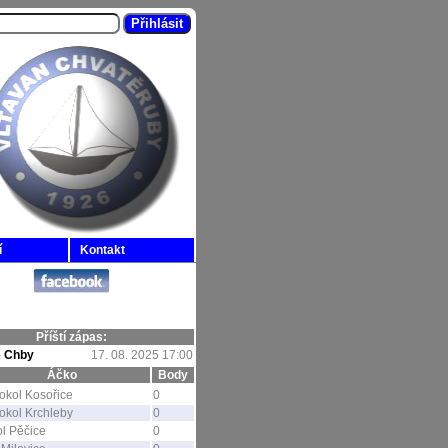
í
Kontakt
Příští zápas:
-
Chby
17. 08. 2025 17:00
Áčko
Body
okol Kosořice
0
okol Krchleby
0
l Pěčice
0