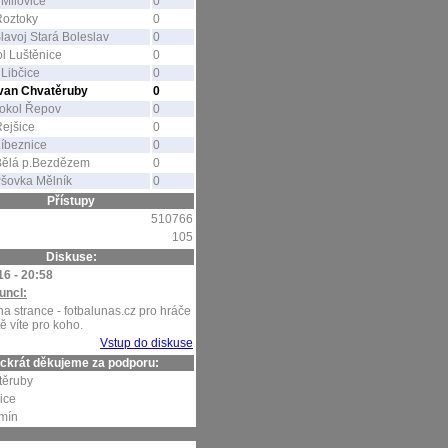
Milovice
0
Roztoky
0
lavoj Stará Boleslav
0
l Luštěnice
0
Libčice
0
avan Chvatěruby
0
okol Řepov
0
ejšice
0
íbeznice
0
Bělá p.Bezdězem
0
šovka Mělník
0
Přístupy
510766
105
Diskuse:
16 - 20:58
uncl:
na strance - fotbalunas.cz pro hráče
tě víte pro koho.
Vstup do diskuse
ckrát děkujeme za podporu:
těruby
ice
mín