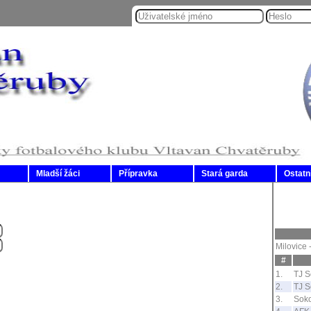
Mladší žáci
Přípravka
Stará garda
Ostatn
Milovice 
#
1.
TJ S
2.
TJ S
3.
Soko