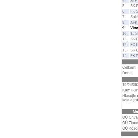
4.
AFK 
5.
SK 
6.
FK S
7.
Soko
8.
AFK 
9.
Vlt
10.
TJ S
11.
SK R
12.
FC L
13.
SK 
14.
FK P
Celkem:
Dnes:
19/04/20
Kamil Gr
Hlasujte 
kola a jis
Mo
OÚ Chva
OÚ Zlonč
OÚ Kozo