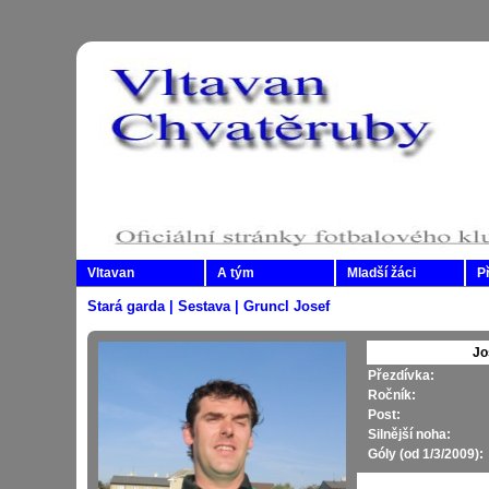
Vltavan
A tým
Mladší žáci
P
Stará garda | Sestava | Gruncl Josef
Jo
Přezdívka:
Ročník:
Post:
Silnější noha:
Góly (od 1/3/2009):