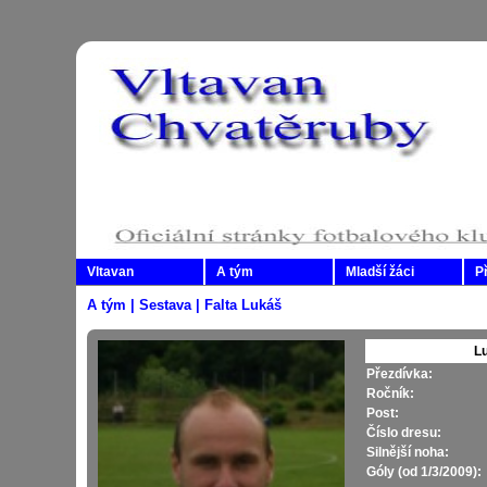
Vltavan
A tým
Mladší žáci
P
A tým | Sestava | Falta Lukáš
L
Přezdívka:
Ročník:
Post:
Číslo dresu:
Silnější noha:
Góly (od 1/3/2009):