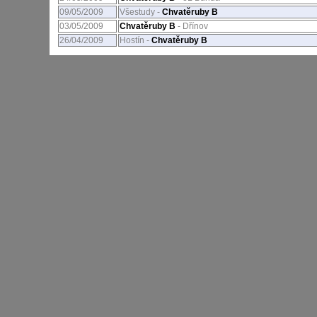
09/05/2009
Všestudy -
Chvatěruby B
03/05/2009
Chvatěruby B
- Dřínov
26/04/2009
Hostín -
Chvatěruby B