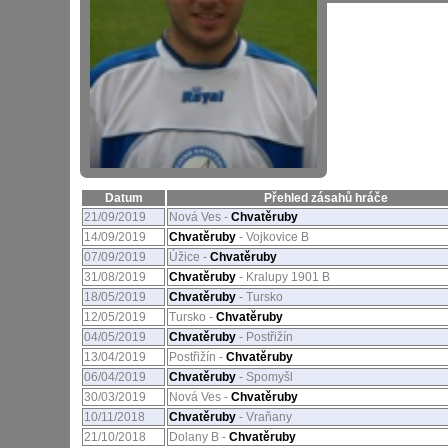
Datum
Přehled zásahů hráče
21/09/2019
Nová Ves -
Chvatěruby
14/09/2019
Chvatěruby
- Vojkovice B
07/09/2019
Úžice -
Chvatěruby
31/08/2019
Chvatěruby
- Kralupy 1901 B
18/05/2019
Chvatěruby
- Tursko
12/05/2019
Tursko -
Chvatěruby
04/05/2019
Chvatěruby
- Postřižín
13/04/2019
Postřižín -
Chvatěruby
06/04/2019
Chvatěruby
- Spomyšl
30/03/2019
Nová Ves -
Chvatěruby
10/11/2018
Chvatěruby
- Vraňany
21/10/2018
Dolany B -
Chvatěruby