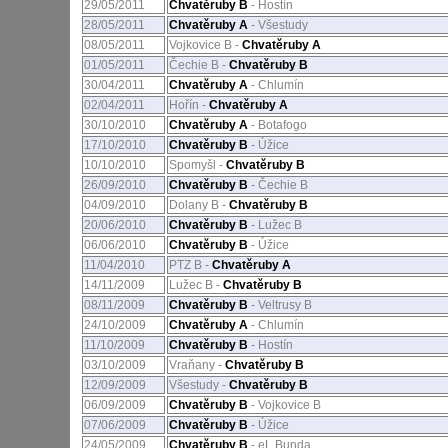
29/05/2011
Chvatěruby B
- Hostín
28/05/2011
Chvatěruby A
- Všestudy
08/05/2011
Vojkovice B -
Chvatěruby A
01/05/2011
Čechie B -
Chvatěruby B
30/04/2011
Chvatěruby A
- Chlumín
02/04/2011
Hořín -
Chvatěruby A
30/10/2010
Chvatěruby A
- Botafogo
17/10/2010
Chvatěruby B
- Úžice
10/10/2010
Spomyšl -
Chvatěruby B
26/09/2010
Chvatěruby B
- Čechie B
04/09/2010
Dolany B -
Chvatěruby B
20/06/2010
Chvatěruby B
- Lužec B
06/06/2010
Chvatěruby B
- Úžice
11/04/2010
PTZ B -
Chvatěruby A
14/11/2009
Lužec B -
Chvatěruby B
08/11/2009
Chvatěruby B
- Veltrusy B
24/10/2009
Chvatěruby A
- Chlumín
11/10/2009
Chvatěruby B
- Hostín
03/10/2009
Vraňany -
Chvatěruby B
12/09/2009
Všestudy -
Chvatěruby B
06/09/2009
Chvatěruby B
- Vojkovice B
07/06/2009
Chvatěruby B
- Úžice
24/05/2009
Chvatěruby B
- eL Bunda