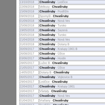
13/10/2018
Chvatěruby
- Ledčice
22/09/2018
Veltrusy -
Chvatěruby
15/09/2018
Chvatěruby
- Postřižín
09/09/2018
Spomyšl -
Chvatěruby
01/09/2018
Chvatěruby
- Nová Ves
25/08/2018
Chvatěruby
- Tursko
19/05/2018
Chvatěruby
- Sazená
05/05/2018
Chvatěruby
- Tursko
21/04/2018
Chvatěruby
- Nová Ves
31/03/2018
Chvatěruby
- Dolany B
30/09/2017
Chvatěruby
- Kralupy 1901 B
26/08/2017
Chvatěruby
- Úžice
03/06/2017
Chvatěruby
- Hostín
28/05/2017
Lužec B -
Chvatěruby
21/05/2017
Chvatěruby
- Úžice
14/05/2017
Dolany B -
Chvatěruby
06/05/2017
Chvatěruby
- Vojkovice B
29/04/2017
Ledčice -
Chvatěruby
22/04/2017
Chvatěruby
- Kralupy 1901
16/04/2017
Všetaty -
Chvatěruby
08/04/2017
Chvatěruby
- Nová Ves
01/04/2017
Vraňany -
Chvatěruby