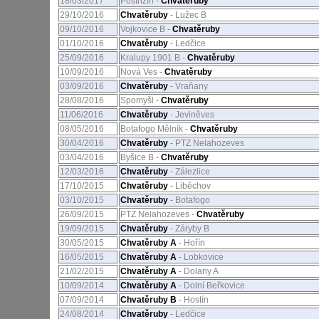
18/03/2017
Postřižín -
Chvatěruby
29/10/2016
Chvatěruby
- Lužec B
09/10/2016
Vojkovice B -
Chvatěruby
01/10/2016
Chvatěruby
- Ledčice
25/09/2016
Kralupy 1901 B -
Chvatěruby
10/09/2016
Nová Ves -
Chvatěruby
03/09/2016
Chvatěruby
- Vraňany
28/08/2016
Spomyšl -
Chvatěruby
11/06/2016
Chvatěruby
- Jeviněves
08/05/2016
Botafogo Mělník -
Chvatěruby
30/04/2016
Chvatěruby
- PTZ Nelahozeves
03/04/2016
Byšice B -
Chvatěruby
12/03/2016
Chvatěruby
- Zálezlice
17/10/2015
Chvatěruby
- Liběchov
03/10/2015
Chvatěruby
- Botafogo
26/09/2015
PTZ Nelahozeves -
Chvatěruby
19/09/2015
Chvatěruby
- Záryby B
30/05/2015
Chvatěruby A
- Hořín
16/05/2015
Chvatěruby A
- Lobkovice
21/02/2015
Chvatěruby A
- Dolany A
10/09/2014
Chvatěruby A
- Dolní Beřkovice
07/09/2014
Chvatěruby B
- Hostín
24/08/2014
Chvatěruby
- Ledčice