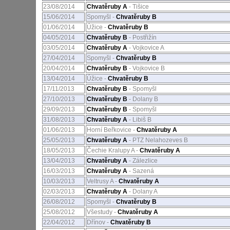
23/08/2014
Chvatěruby A
- Tišice
15/06/2014
Spomyšl -
Chvatěruby B
01/06/2014
Úžice -
Chvatěruby B
04/05/2014
Chvatěruby B
- Postřižín
03/05/2014
Chvatěruby A
- Vojkovice A
27/04/2014
Spomyšl -
Chvatěruby B
20/04/2014
Chvatěruby B
- Vojkovice B
13/04/2014
Úžice -
Chvatěruby B
17/11/2013
Chvatěruby B
- Spomyšl
27/10/2013
Chvatěruby B
- Dolany B
29/09/2013
Chvatěruby B
- Spomyšl
31/08/2013
Chvatěruby A
- Libiš B
01/06/2013
Horní Beřkovice -
Chvatěruby A
25/05/2013
Chvatěruby A
- PTZ Nelahozeves B
18/05/2013
Čechie Kralupy A -
Chvatěruby A
13/04/2013
Chvatěruby A
- Zálezlice
16/03/2013
Chvatěruby A
- Sazená
10/03/2013
Veltrusy A -
Chvatěruby A
02/03/2013
Chvatěruby A
- Dolany A
26/08/2012
Spomyšl -
Chvatěruby B
25/08/2012
Všestudy -
Chvatěruby A
22/04/2012
Dřínov -
Chvatěruby B