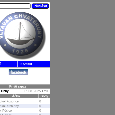
í
Kontakt
Příští zápas:
-
Chby
17. 08. 2025 17:00
Áčko
Body
okol Kosořice
0
okol Krchleby
0
l Pěčice
0