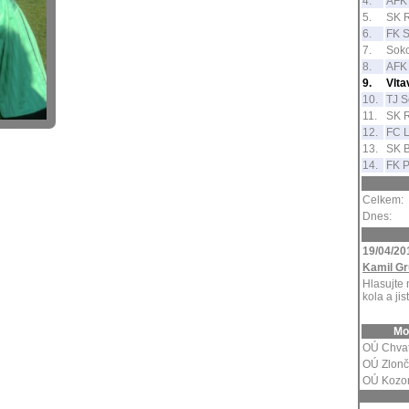
4.
AFK 
5.
SK 
6.
FK S
7.
Soko
8.
AFK 
9.
Vlt
10.
TJ S
11.
SK R
12.
FC L
13.
SK 
14.
FK P
Celkem:
Dnes:
19/04/20
Kamil Gr
Hlasujte 
kola a jis
Mo
OÚ Chva
OÚ Zlonč
OÚ Kozo