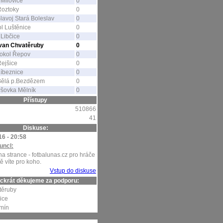
Milovice
0
Roztoky
0
lavoj Stará Boleslav
0
l Luštěnice
0
Libčice
0
avan Chvatěruby
0
okol Řepov
0
ejšice
0
íbeznice
0
Bělá p.Bezdězem
0
šovka Mělník
0
Přístupy
510866
41
Diskuse:
16 - 20:58
uncl:
na strance - fotbalunas.cz pro hráče
tě víte pro koho.
Vstup do diskuse
ckrát děkujeme za podporu:
těruby
ice
mín