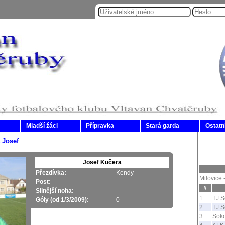
Mladší žáci
Přípravka
Stará garda
Ostatn
 Josef
Josef Kučera
Přezdívka:
Kendy
Milovice 
Post:
#
Silnější noha:
1.
TJ S
Góly (od 1/3/2009):
0
2.
TJ S
3.
Soko