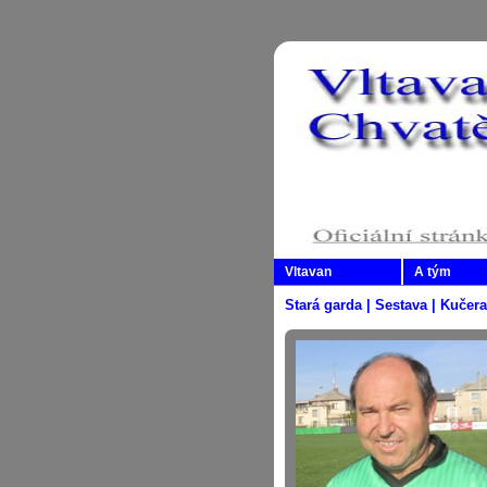
Vltavan
A tým
Stará garda | Sestava | Kučera