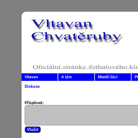
Vltavan
A tým
Mladší žáci
P
Diskuse
Příspěvek: