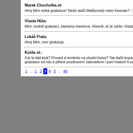
Marek Chocholka.st:
Ahoj Míro velká gratulace! Takže další Matějovský nebo Kweuke? :-
Vlasta Hůla:
Míro, hodně gratulací, zejména mamince. Hlavně, ať je zdráv. Vlast
Lukáš Fiala:
Ahoj Míro, moc gratuluju.
Kulda st.:
A je to fakt kluk? Proved si kontrolu na vlastní bulvy? Tak další kopačk
gratulace od nás a pěkné pozdravení Jakoubkovi i paní matce!! A zas
1
...
1
2
3
4
5
...
48