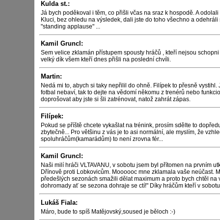
Kulda st.:
Já bych poděkoval i těm, co přišli včas na sraz k hospodě. A odolali 
Kluci, bez ohledu na výsledek, dali jste do toho všechno a odehráli s
"standing applause" ...
Kamil Gruncl:
Sem velice zklamán přístupem spousty hráčů , kteří nejsou schopni
velký dík všem kteří dnes přišli na poslední chvíli.
Martin:
Nedá mi to, abych si taky nepřilil do ohně. Filípek to přesně vystihl
fotbal nebaví, tak to dejte na vědomí někomu z trenérů nebo funkc
doprošovat aby jste si šli zatrénovat, natož zahrát zápas.
Filípek:
Pokud se příště chcete vykašlat na trénink, prosím sdělte to dopřed
zbytečně... Pro většinu z vás je to asi normální, ale myslím, že vzh
spoluhráčům(kamarádům) to není zrovna fér...
Kamil Gruncl:
Naši milí hráči VLTAVANU, v sobotu jsem byl přítomen na prvním ut
Dřínově proti Lobkovicům. Moooooc mne zklamala vaše neúčast. My
předešlých sezonách smažili dělat maximum a proto bych chtěl na 
dohromady ať se sezona dohraje se ctí!" Díky hráčům kteří v sobotu p
Lukáš Fiala:
Máro, bude to spíš Matějovský,soused je běloch :-)