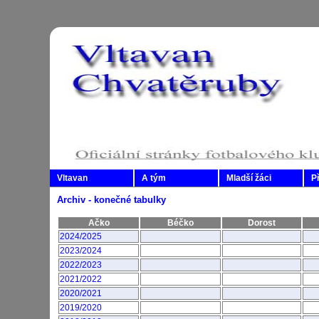
Vltavan
A tým
Mladší žáci
P
Archiv - konečné tabulky
Ačko
Béčko
Dorost
2024/2025
2023/2024
2022/2023
2021/2022
2020/2021
2019/2020