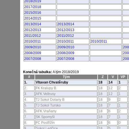
2018/2019
2017/2018
2015/2016
2014/2015
2013/2014
2013/2014
2012/2013
2012/2013
2011/2012
2011/2012
2010/2011
2010/2011
2010/2011
2009/2010
2009/2010
200
2008/2009
2008/2009
200
2007/2008
2007/2008
200
Konečná tabulka:
A tým 2018/2019
#
Tým
Z
V
VP
1.
Vltavan Chvatěruby
18
14
1
2.
FK Kralupy B
18
12
2
3.
AFK Veltrusy
18
12
1
4.
TJ Sokol Dolany B
18
9
2
5.
TJ Sokol Tursko
18
7
1
6.
AFK Vraňany
18
6
2
7.
SK Spomyšl
18
7
1
8.
FC Postřižín
18
6
0
9.
Sokol Ledčice
18
5
2