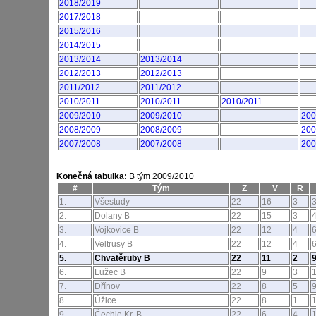
2018/2019
2017/2018
2015/2016
2014/2015
2013/2014
2013/2014
2012/2013
2012/2013
2011/2012
2011/2012
2010/2011
2010/2011
2010/2011
2009/2010
2009/2010
200
2008/2009
2008/2009
200
2007/2008
2007/2008
200
Konečná tabulka:
B tým 2009/2010
#
Tým
Z
V
R
1.
Všestudy
22
16
3
2.
Dolany B
22
15
3
3.
Vojkovice B
22
12
4
4.
Veltrusy B
22
12
4
5.
Chvatěruby B
22
11
2
6.
Lužec B
22
9
3
7.
Dřínov
22
8
5
8.
Úžice
22
8
1
9.
Čechie Kr. B
22
6
4