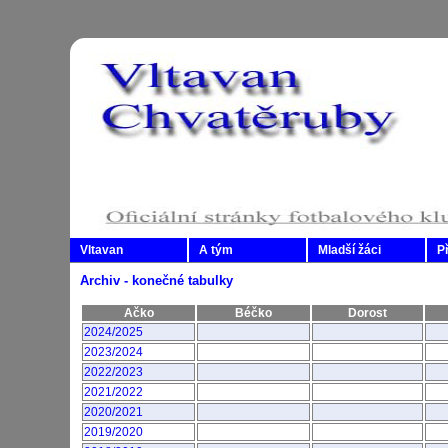
Vltavan
A tým
Mladší žáci
P
Archiv - konečné tabulky
Ačko
Béčko
Dorost
2024/2025
2023/2024
2022/2023
2021/2022
2020/2021
2019/2020