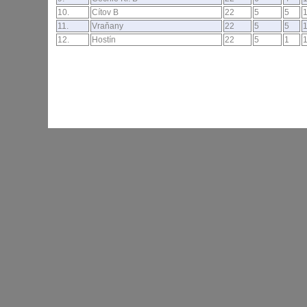
10.
Cítov B
22
5
5
11.
Vraňany
22
5
5
12.
Hostín
22
5
1